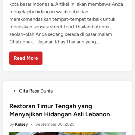
kota besar Indonesia. Artikel ini akan membawa Anda
menjelajahi hidangan wajib coba dan
merekomendasikan tempat-tempat terbaik untuk
merasakan sensasi street food Thailand otentik,
seolah-olah Anda sedang berada di pasar malam
Chatuchak. Jajanan Khas Thailand yang…
Read More
P
Cita Rasa Dunia
o
s
Restoran Timur Tengah yang
t
Menyajikan Hidangan Asli Lebanon
e
by
Kelsey
•
September 30, 2025
d
i