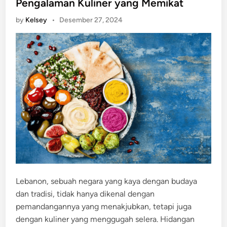
Pengalaman Kuliner yang Memikat
d
by
Kelsey
•
Desember 27, 2024
i
n
Lebanon, sebuah negara yang kaya dengan budaya
dan tradisi, tidak hanya dikenal dengan
pemandangannya yang menakjubkan, tetapi juga
dengan kuliner yang menggugah selera. Hidangan