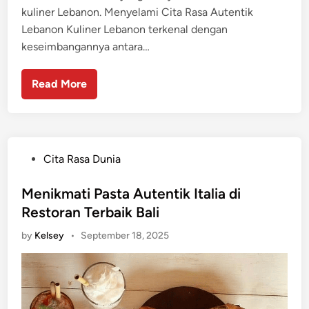
kuliner Lebanon. Menyelami Cita Rasa Autentik
Lebanon Kuliner Lebanon terkenal dengan
keseimbangannya antara…
Read More
P
Cita Rasa Dunia
o
s
Menikmati Pasta Autentik Italia di
t
Restoran Terbaik Bali
e
by
Kelsey
•
September 18, 2025
d
i
n