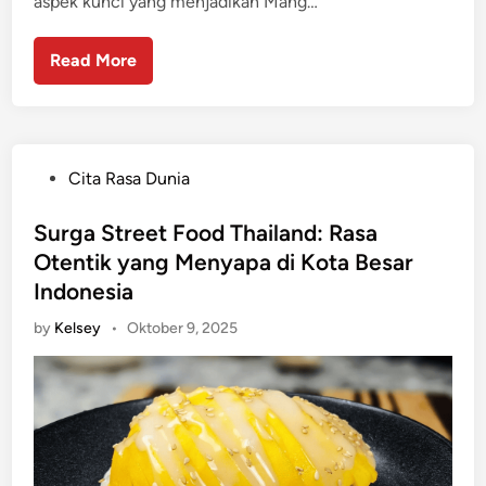
aspek kunci yang menjadikan Mang…
Read More
P
Cita Rasa Dunia
o
s
Surga Street Food Thailand: Rasa
t
Otentik yang Menyapa di Kota Besar
e
Indonesia
d
by
Kelsey
•
Oktober 9, 2025
i
n