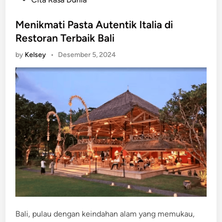
o
s
Menikmati Pasta Autentik Italia di
t
Restoran Terbaik Bali
e
by
Kelsey
•
Desember 5, 2024
d
i
n
Bali, pulau dengan keindahan alam yang memukau,