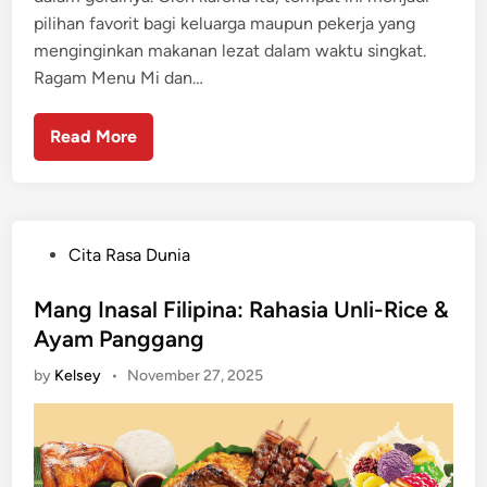
pilihan favorit bagi keluarga maupun pekerja yang
menginginkan makanan lezat dalam waktu singkat.
Ragam Menu Mi dan…
Read More
P
Cita Rasa Dunia
o
s
Mang Inasal Filipina: Rahasia Unli-Rice &
t
Ayam Panggang
e
by
Kelsey
•
November 27, 2025
d
i
n