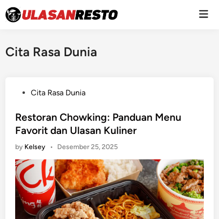
Skip
Mai
to
Men
content
Cita Rasa Dunia
P
Cita Rasa Dunia
o
s
Restoran Chowking: Panduan Menu
t
Favorit dan Ulasan Kuliner
e
by
Kelsey
•
Desember 25, 2025
d
i
n