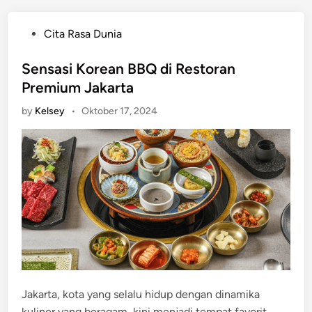
P
Cita Rasa Dunia
o
s
Sensasi Korean BBQ di Restoran
t
Premium Jakarta
e
by
Kelsey
•
Oktober 17, 2024
d
i
n
Jakarta, kota yang selalu hidup dengan dinamika
kuliner yang beragam, kini menjadi tempat favorit