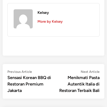
Kelsey
More by Kelsey
Navigasi
Previous
Nex
Previous Article
Next Article
article:
artic
Sensasi Korean BBQ di
Menikmati Pasta
pos
Restoran Premium
Autentik Italia di
Jakarta
Restoran Terbaik Bali