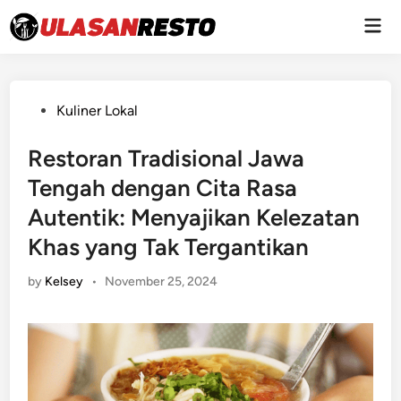
Skip
Mai
to
Men
content
Posted
Kuliner Lokal
in
Restoran Tradisional Jawa
Tengah dengan Cita Rasa
Autentik: Menyajikan Kelezatan
Khas yang Tak Tergantikan
by
Kelsey
•
November 25, 2024